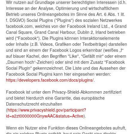
Wir nutzen auf Grundlage unserer berechtigten Interessen (d.h.
Interesse an der Analyse, Optimierung und wirtschaftlichem
Betrieb unseres Onlineangebotes im Sinne des Art. 6 Abs. 1 lit.
f. DSGVO) Social Plugins ("Plugins") des sozialen Netzwerkes
facebook.com, welches von der Facebook Ireland Ltd., 4 Grand
Canal Square, Grand Canal Harbour, Dublin 2, Irland betrieben
wird ("Facebook"). Die Plugins können Interaktionselemente
oder Inhalte (z.B. Videos, Grafiken oder Textbeiträge) darstellen
und sind an einem der Facebook Logos erkennbar (weißes „f“
auf blauer Kachel, den Begriffen "Like", "Gefällt mir" oder einem
„Daumen hoch“-Zeichen) oder sind mit dem Zusatz "Facebook
Social Plugin" gekennzeichnet. Die Liste und das Aussehen der
Facebook Social Plugins kann hier eingesehen werden:
https://developers.facebook.com/docs/plugins/
.
Facebook ist unter dem Privacy-Shield-Abkommen zertifiziert
und bietet hierdurch eine Garantie, das europäische
Datenschutzrecht einzuhalten
(
https://www.privacyshield.gov/participant?
id=a2zt0000000GnywAAC&status=Active
).
Wenn ein Nutzer eine Funktion dieses Onlineangebotes aufruft,
die ein solches Plugin enthält, baut sein Gerät eine direkte