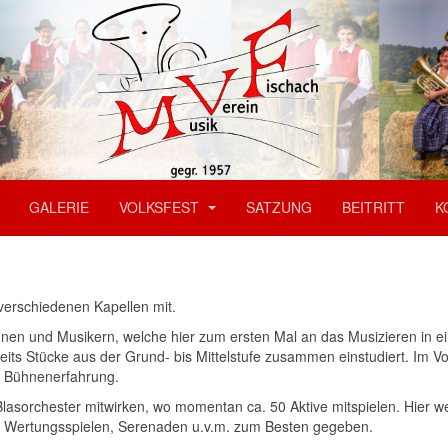
GALERIE
VOLKSFEST
SATZUNG
BEITRITT
K
 verschiedenen Kapellen mit.
nnen und Musikern, welche hier zum ersten Mal an das Musizieren in e
eits Stücke aus der Grund- bis Mittelstufe zusammen einstudiert. Im V
r Bühnenerfahrung.
lasorchester mitwirken, wo momentan ca. 50 Aktive mitspielen. Hier we
en, Wertungsspielen, Serenaden u.v.m. zum Besten gegeben.