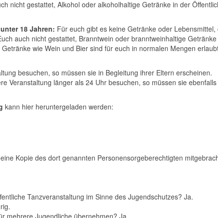
uch nicht gestattet, Alkohol oder alkoholhaltige Getränke in der Öffentl
unter 18 Jahren:
Für euch gibt es keine Getränke oder Lebensmittel,
t Euch auch nicht gestattet, Branntwein oder branntweinhaltige Getränke
e Getränke wie Wein und Bier sind für euch in normalen Mengen erlaubt
tung besuchen, so müssen sie in Begleitung ihrer Eltern erscheinen.
e Veranstaltung länger als 24 Uhr besuchen, so müssen sie ebenfalls 
ng
kann hier heruntergeladen werden:
ine Kopie des dort genannten Personensorgeberechtigten mitgebrach
ffentliche Tanzveranstaltung im Sinne des Jugendschutzes? Ja.
rig.
 für mehrere Jugendliche übernehmen? Ja.