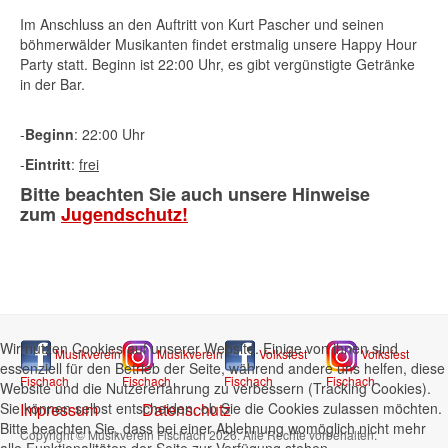
Im Anschluss an den Auftritt von Kurt Pascher und seinen
böhmerwälder Musikanten findet erstmalig unsere Happy Hour
Party statt. Beginn ist 22:00 Uhr, es gibt vergünstigte Getränke
in der Bar.
-
Beginn
: 22:00 Uhr
-
Eintritt
:
frei
Bitte beachten Sie auch unsere Hinweise
zum
Jugendschutz!
Wir nutzen Cookies auf unserer Website. Einige von ihnen sind
Musikverein
Musikverein
Volksfest
Volksfest
essenziell für den Betrieb der Seite, während andere uns helfen, diese
Fischach
Fischach
Fischach
Fischach
Website und die Nutzererfahrung zu verbessern (Tracking Cookies).
Sie können selbst entscheiden, ob Sie die Cookies zulassen möchten.
Impressum
Datenschutz
Bitte beachten Sie, dass bei einer Ablehnung womöglich nicht mehr
Copyright © Musikverein Fischach 2026. Alle Rechte vorbehalten.