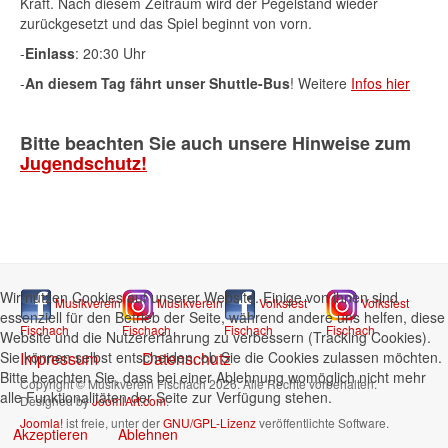
Kraft. Nach diesem Zeitraum wird der Pegelstand wieder
zurückgesetzt und das Spiel beginnt von vorn.
-
Einlass
: 20:30 Uhr
-
An diesem Tag fährt unser Shuttle-Bus
! Weitere
Infos hier
Bitte beachten Sie auch unsere Hinweise zum
Jugendschutz
!
Wir nutzen Cookies auf unserer Website. Einige von ihnen sind
Musikverein
Musikverein
Volksfest
Volksfest
essenziell für den Betrieb der Seite, während andere uns helfen, diese
Fischach
Fischach
Fischach
Fischach
Website und die Nutzererfahrung zu verbessern (Tracking Cookies).
Sie können selbst entscheiden, ob Sie die Cookies zulassen möchten.
Impressum
Datenschutz
Bitte beachten Sie, dass bei einer Ablehnung womöglich nicht mehr
Copyright © Musikverein Fischach 2026. Alle Rechte vorbehalten.
alle Funktionalitäten der Seite zur Verfügung stehen.
Designed by
JoomlArt.com
.
Joomla!
ist freie, unter der
GNU/GPL-Lizenz
veröffentlichte Software.
Akzeptieren
Ablehnen